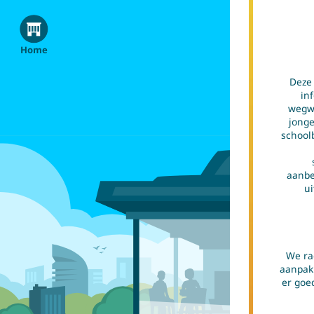
Home
Deze 
in
wegwi
jonge
school
Tip:
Kies niet
aanbe
en met 
ui
We ra
Hulp nodi
aanpak.
(school
er goe