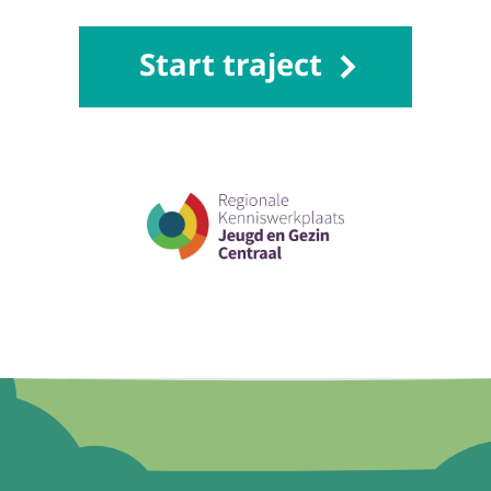
Over deze wegwijzer
 van deze site wordt zeer gewaardeerd! Hier zijn een aantal links om
Start traject
er is door de Regionale Kenniswerkplaats Jeugd en Gezin Centraal
nuit het project
Mentaal Kapitaal
in samenwerking met het kennis-
ondersteuningsprogramma
Welbevinden op School
.
Beeld en realisatie:
Analytic Storytelling
Annuleren
inhoud en advies: GGD regio Utrecht, Hogeschool Utrecht, Trimbos-in
it Utrecht, in samenwerking met leerlingen, leerkrachten en zorgco
van VO-scholen uit de regio Utrecht.
Gefinancierd door:
ZonMw