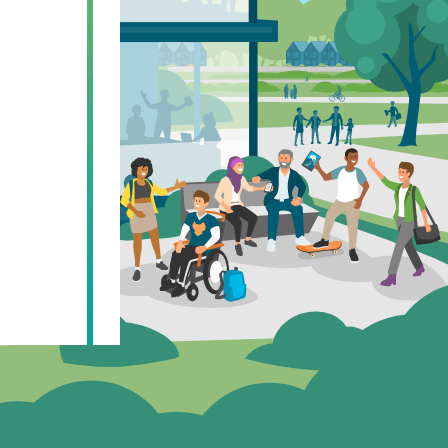
 te delen:
 ontwikkeld
 en
stituut,
ördinatoren