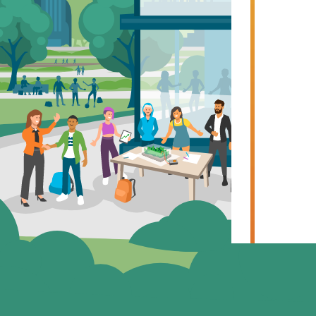
Het delen
De wegwijz
va
Tekst, 
Universite