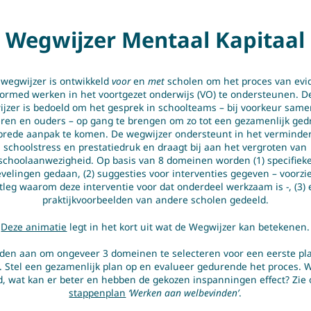
Wegwijzer Mentaal Kapitaal
wegwijzer is ontwikkeld
voor
en
met
scholen om het proces van evi
formed werken in het voortgezet onderwijs (VO) te ondersteunen. D
Info en gebruik
jzer is bedoeld om het gesprek in schoolteams – bij voorkeur sam
ren en ouders – op gang te brengen om zo tot een gezamenlijk ge
brede aanpak te komen. De wegwijzer ondersteunt in het verminde
Bekijk
deze animatie
voor een korte uitleg over de wegwijzer.
schoolstress en prestatiedruk en draagt bij aan het vergroten van
schoolaanwezigheid. Op basis van 8 domeinen worden (1) specifiek
 alleen voor losse acties en interventies. Zet in op alle lagen in en
velingen gedaan, (2) suggesties voor interventies gegeven – voorzi
verschillende acties en interventies die op elkaar aansluiten. Denk
tleg waarom deze interventie voor dat onderdeel werkzaam is -, (3)
verbinding en een blijvende inzet voor de toekomst.
praktijkvoorbeelden van andere scholen gedeeld.
Deze animatie
legt in het kort uit wat de Wegwijzer kan betekenen.
Doe het samen
den aan om ongeveer 3 domeinen te selecteren voor een eerste pl
g bij deze wegwijzer? Neem contact op met een Gezonde School Advi
 Stel een gezamenlijk plan op en evalueer gedurende het proces. 
)psycholoog/orthopedagoog in school of in uw samenwerkingsverban
d, wat kan er beter en hebben de gekozen inspanningen effect? Zie 
handleiding
vind je hierover meer informatie.
stappenplan
‘Werken aan welbevinden’
.
Delen op social media